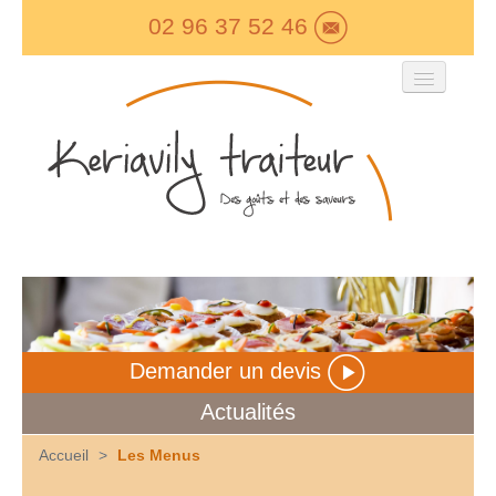
02 96 37 52 46
Keriavily Traiteur
Carte Boutique
Les Menus
Evénementiel
Devis
Contact
Demander un devis
Actualités
Accueil
>
Les Menus